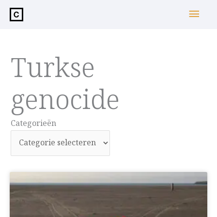
de
Hoo
inhoud
Turkse
genocide
Categorieën
Categorieën