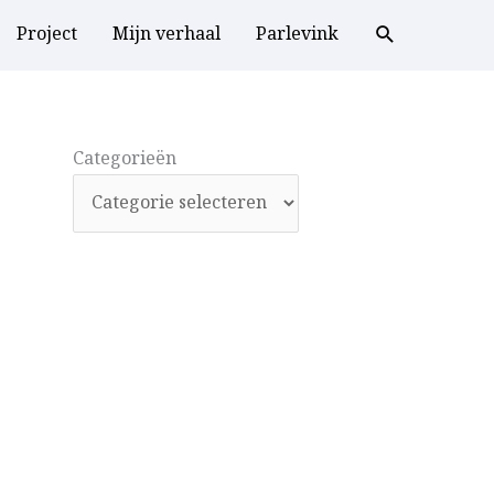
Project
Mijn verhaal
Parlevink
Categorieën
Categorieën