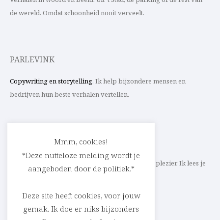
de wereld. Omdat schoonheid nooit verveelt.
PARLEVINK
Copywriting en storytelling
. Ik help bijzondere mensen en
bedrijven hun beste verhalen vertellen.
CONTACT
Mmm, cookies!
*Deze nutteloze melding wordt je
Schrijf ik straks mee aan jouw verhaal? Met veel plezier. Ik lees je
aangeboden door de politiek.*
heel graag op
cedric@parlevink.be
.
Deze site heeft cookies, voor jouw
gemak. Ik doe er niks bijzonders