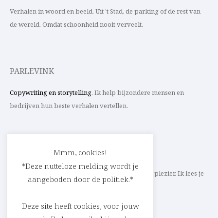
Verhalen in woord en beeld. Uit ’t Stad, de parking of de rest van
de wereld. Omdat schoonheid nooit verveelt.
PARLEVINK
Copywriting en storytelling
. Ik help bijzondere mensen en
bedrijven hun beste verhalen vertellen.
CONTACT
Mmm, cookies!
*Deze nutteloze melding wordt je
Schrijf ik straks mee aan jouw verhaal? Met veel plezier. Ik lees je
aangeboden door de politiek.*
heel graag op
cedric@parlevink.be
.
Deze site heeft cookies, voor jouw