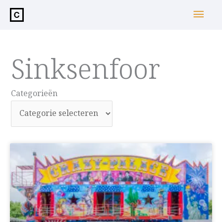
de
Hoo
inhoud
Sinksenfoor
Categorieën
Categorieën