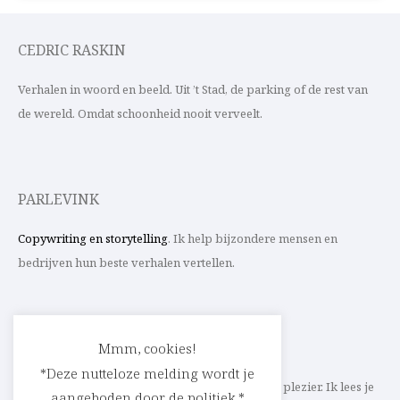
CEDRIC RASKIN
Verhalen in woord en beeld. Uit ’t Stad, de parking of de rest van
de wereld. Omdat schoonheid nooit verveelt.
PARLEVINK
Copywriting en storytelling
. Ik help bijzondere mensen en
bedrijven hun beste verhalen vertellen.
CONTACT
Mmm, cookies!
*Deze nutteloze melding wordt je
Schrijf ik straks mee aan jouw verhaal? Met veel plezier. Ik lees je
aangeboden door de politiek.*