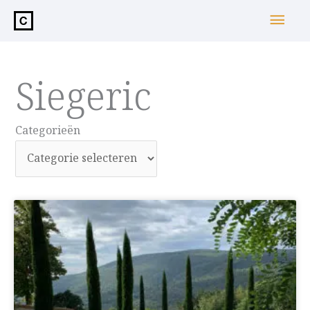
de
Hoo
inhoud
Siegeric
Categorieën
Categorieën