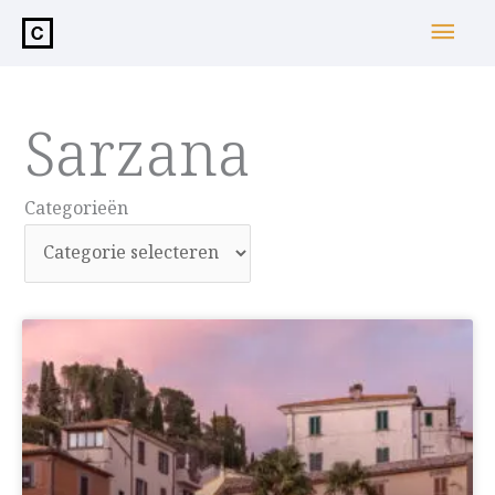
de
Hoo
inhoud
Sarzana
Categorieën
Categorieën