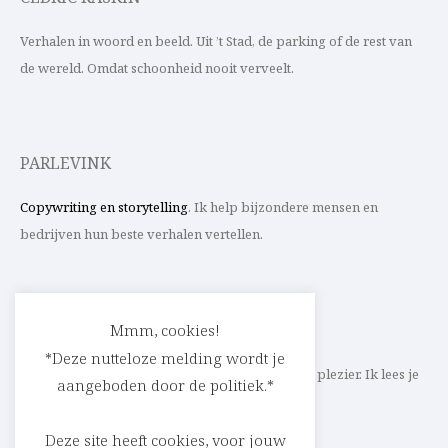
Verhalen in woord en beeld. Uit ’t Stad, de parking of de rest van
de wereld. Omdat schoonheid nooit verveelt.
PARLEVINK
Copywriting en storytelling
. Ik help bijzondere mensen en
bedrijven hun beste verhalen vertellen.
CONTACT
Mmm, cookies!
*Deze nutteloze melding wordt je
Schrijf ik straks mee aan jouw verhaal? Met veel plezier. Ik lees je
aangeboden door de politiek.*
heel graag op
cedric@parlevink.be
.
Deze site heeft cookies, voor jouw