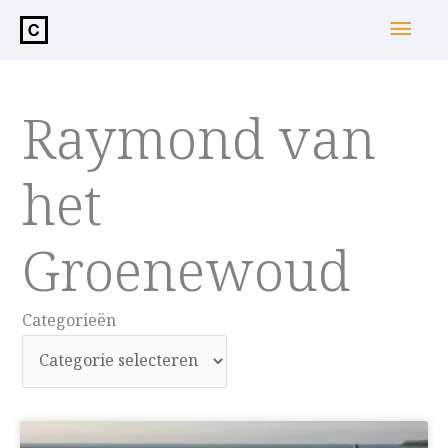
de
Hoo
inhoud
Raymond van
het
Groenewoud
Categorieën
Categorieën