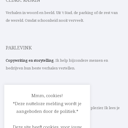
CEDRIC RASKIN
Verhalen in woord en beeld. Uit ’t Stad, de parking of de rest van
de wereld. Omdat schoonheid nooit verveelt.
PARLEVINK
Copywriting en storytelling
. Ik help bijzondere mensen en
bedrijven hun beste verhalen vertellen.
CONTACT
Mmm, cookies!
*Deze nutteloze melding wordt je
Schrijf ik straks mee aan jouw verhaal? Met veel plezier. Ik lees je
aangeboden door de politiek.*
heel graag op
cedric@parlevink.be
.
Deze site heeft cookies, voor jouw