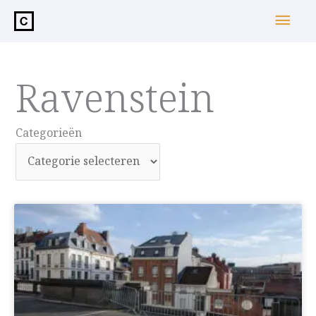
de
Hoo
inhoud
Ravenstein
Categorieën
Categorieën