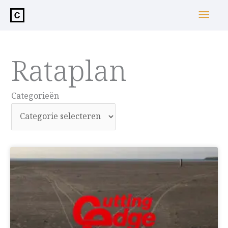
de
Hoo
inhoud
Rataplan
Categorieën
Categorieën