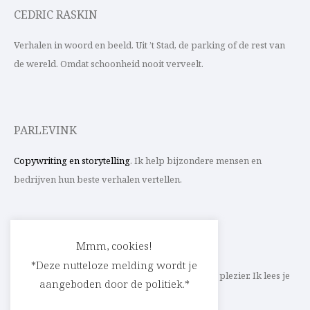
CEDRIC RASKIN
Verhalen in woord en beeld. Uit ’t Stad, de parking of de rest van
de wereld. Omdat schoonheid nooit verveelt.
PARLEVINK
Copywriting en storytelling
. Ik help bijzondere mensen en
bedrijven hun beste verhalen vertellen.
CONTACT
Mmm, cookies!
*Deze nutteloze melding wordt je
Schrijf ik straks mee aan jouw verhaal? Met veel plezier. Ik lees je
aangeboden door de politiek.*
heel graag op
cedric@parlevink.be
.