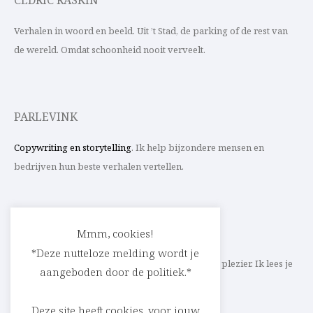
CEDRIC RASKIN
Verhalen in woord en beeld. Uit ’t Stad, de parking of de rest van
de wereld. Omdat schoonheid nooit verveelt.
PARLEVINK
Copywriting en storytelling
. Ik help bijzondere mensen en
bedrijven hun beste verhalen vertellen.
CONTACT
Mmm, cookies!
*Deze nutteloze melding wordt je
Schrijf ik straks mee aan jouw verhaal? Met veel plezier. Ik lees je
aangeboden door de politiek.*
heel graag op
cedric@parlevink.be
.
Deze site heeft cookies, voor jouw