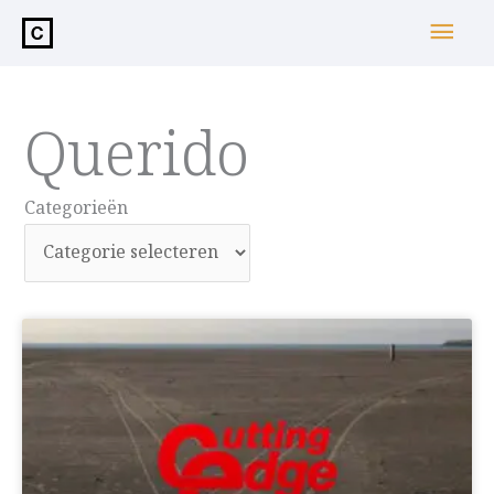
de
Hoo
inhoud
Querido
Categorieën
Categorieën