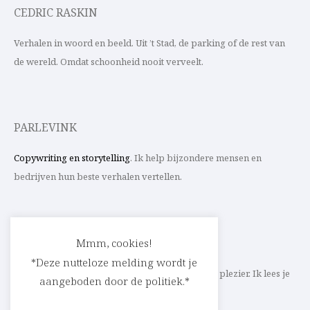
CEDRIC RASKIN
Verhalen in woord en beeld. Uit ’t Stad, de parking of de rest van
de wereld. Omdat schoonheid nooit verveelt.
PARLEVINK
Copywriting en storytelling
. Ik help bijzondere mensen en
bedrijven hun beste verhalen vertellen.
CONTACT
Mmm, cookies!
*Deze nutteloze melding wordt je
Schrijf ik straks mee aan jouw verhaal? Met veel plezier. Ik lees je
aangeboden door de politiek.*
heel graag op
cedric@parlevink.be
.