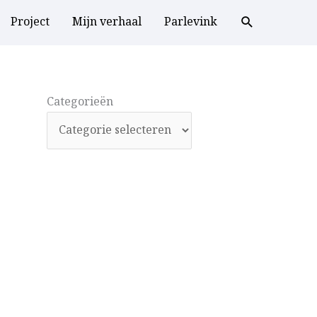
Project
Mijn verhaal
Parlevink
Categorieën
Categorieën