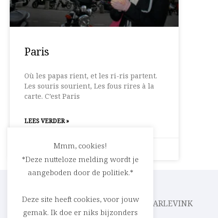
Paris
Où les papas rient, et les ri-ris partent.
Les souris sourient, Les fous rires à la
carte. C’est Paris
LEES VERDER »
Mmm, cookies!
1 januari 2009
Geen reacties
*Deze nutteloze melding wordt je
aangeboden door de politiek.*
Deze site heeft cookies, voor jouw
CEDRIC RASKIN
PARLEVINK
gemak. Ik doe er niks bijzonders