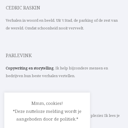
CEDRIC RASKIN
Verhalen in woord en beeld. Uit ’t Stad, de parking of de rest van
de wereld. Omdat schoonheid nooit verveelt.
PARLEVINK
Copywriting en storytelling
. Ik help bijzondere mensen en
bedrijven hun beste verhalen vertellen.
CONTACT
Mmm, cookies!
*Deze nutteloze melding wordt je
Schrijf ik straks mee aan jouw verhaal? Met veel plezier. Ik lees je
aangeboden door de politiek.*
heel graag op
cedric@parlevink.be
.