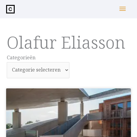
de
Hoo
inhoud
Olafur Eliasson
Categorieën
Categorieën