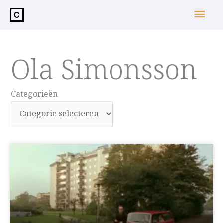
de
Hoo
inhoud
Ola Simonsson
Categorieën
Categorieën