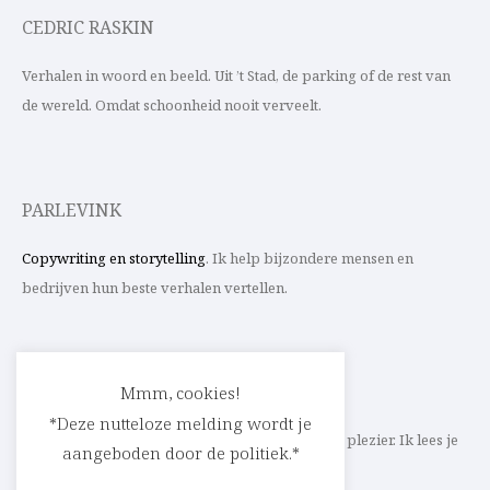
CEDRIC RASKIN
Verhalen in woord en beeld. Uit ’t Stad, de parking of de rest van
de wereld. Omdat schoonheid nooit verveelt.
PARLEVINK
Copywriting en storytelling
. Ik help bijzondere mensen en
bedrijven hun beste verhalen vertellen.
CONTACT
Mmm, cookies!
*Deze nutteloze melding wordt je
Schrijf ik straks mee aan jouw verhaal? Met veel plezier. Ik lees je
aangeboden door de politiek.*
heel graag op
cedric@parlevink.be
.