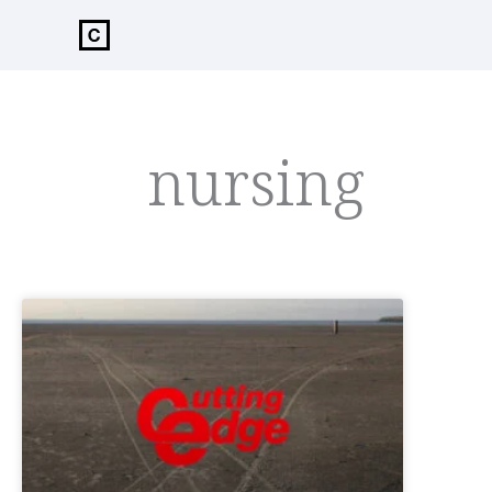
de
inhoud
nursing