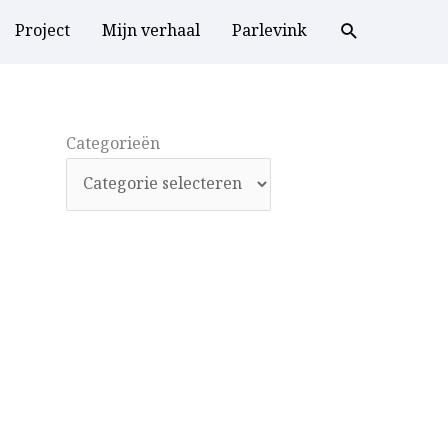
Project
Mijn verhaal
Parlevink
Categorieën
Categorieën