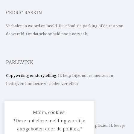
CEDRIC RASKIN
Verhalen in woord en beeld. Uit ’t Stad, de parking of de rest van
de wereld. Omdat schoonheid nooit verveelt.
PARLEVINK
Copywriting en storytelling
. Ik help bijzondere mensen en
bedrijven hun beste verhalen vertellen.
CONTACT
Mmm, cookies!
*Deze nutteloze melding wordt je
Schrijf ik straks mee aan jouw verhaal? Met veel plezier. Ik lees je
aangeboden door de politiek.*
heel graag op
cedric@parlevink.be
.