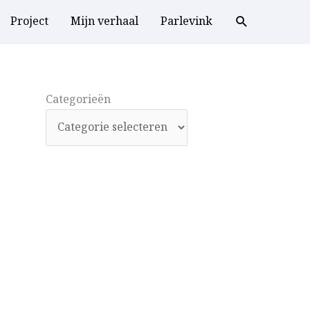
Project
Mijn verhaal
Parlevink
Categorieën
Categorieën