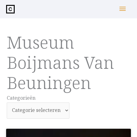
de
Hoo
inhoud
Museum
Boijmans Van
Beuningen
Categorieën
Categorieën