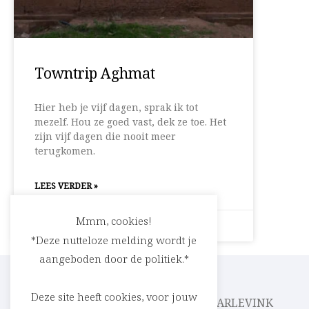
Towntrip Aghmat
Hier heb je vijf dagen, sprak ik tot
mezelf. Hou ze goed vast, dek ze toe. Het
zijn vijf dagen die nooit meer
terugkomen.
LEES VERDER »
Mmm, cookies!
4 april 2025
1 reactie
*Deze nutteloze melding wordt je
aangeboden door de politiek.*
Deze site heeft cookies, voor jouw
CEDRIC RASKIN
PARLEVINK