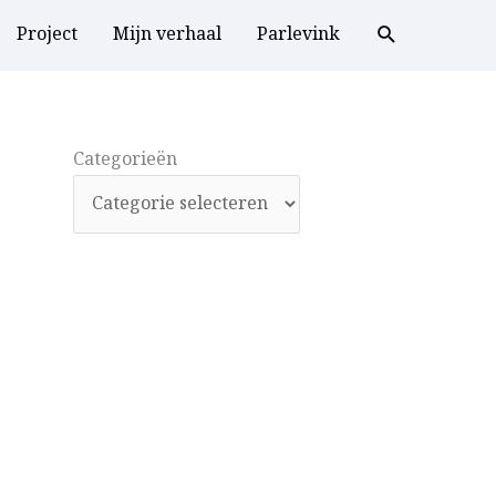
Project
Mijn verhaal
Parlevink
Categorieën
Categorieën