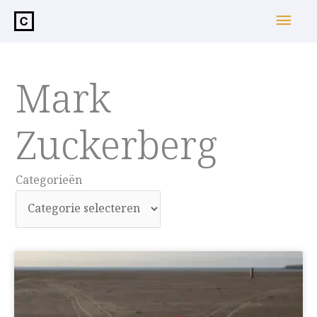
de
Hoo
inhoud
Mark
Zuckerberg
Categorieën
Categorieën