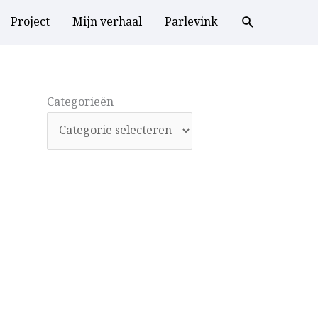
Project
Mijn verhaal
Parlevink
Categorieën
Categorieën