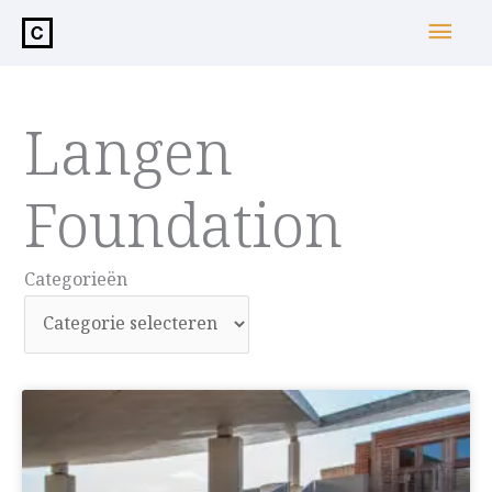
de
Hoo
inhoud
Langen
Foundation
Categorieën
Categorieën