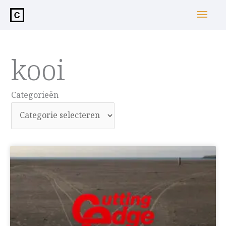
de
Hoo
inhoud
kooi
Categorieën
Categorieën