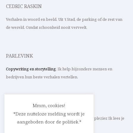
CEDRIC RASKIN
Verhalen in woord en beeld. Uit ’t Stad, de parking of de rest van
de wereld. Omdat schoonheid nooit verveelt.
PARLEVINK
Copywriting en storytelling
. Ik help bijzondere mensen en
bedrijven hun beste verhalen vertellen.
CONTACT
Mmm, cookies!
*Deze nutteloze melding wordt je
Schrijf ik straks mee aan jouw verhaal? Met veel plezier. Ik lees je
aangeboden door de politiek.*
heel graag op
cedric@parlevink.be
.