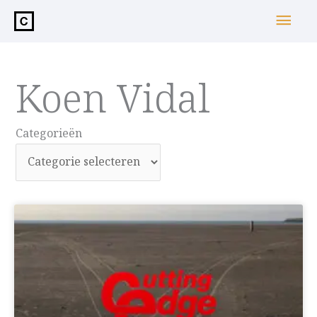
de
Hoo
inhoud
Koen Vidal
Categorieën
Categorieën