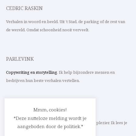
CEDRIC RASKIN
Verhalen in woord en beeld. Uit ’t Stad, de parking of de rest van
de wereld. Omdat schoonheid nooit verveelt.
PARLEVINK
Copywriting en storytelling
. Ik help bijzondere mensen en
bedrijven hun beste verhalen vertellen.
CONTACT
Mmm, cookies!
*Deze nutteloze melding wordt je
Schrijf ik straks mee aan jouw verhaal? Met veel plezier. Ik lees je
aangeboden door de politiek.*
heel graag op
cedric@parlevink.be
.