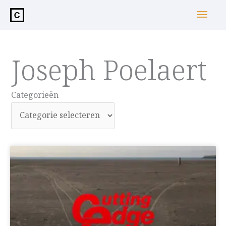
de
Hoo
inhoud
Joseph Poelaert
Categorieën
Categorieën