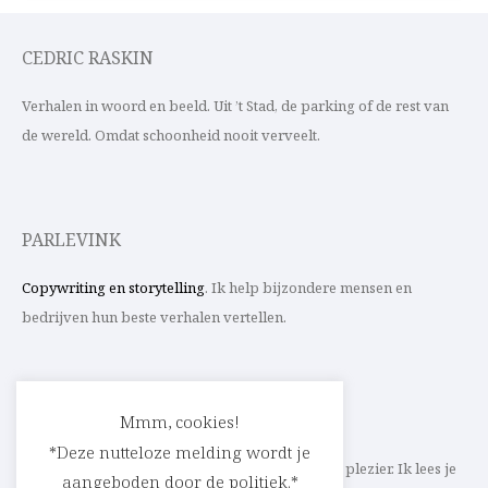
CEDRIC RASKIN
Verhalen in woord en beeld. Uit ’t Stad, de parking of de rest van
de wereld. Omdat schoonheid nooit verveelt.
PARLEVINK
Copywriting en storytelling
. Ik help bijzondere mensen en
bedrijven hun beste verhalen vertellen.
CONTACT
Mmm, cookies!
*Deze nutteloze melding wordt je
Schrijf ik straks mee aan jouw verhaal? Met veel plezier. Ik lees je
aangeboden door de politiek.*