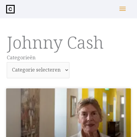
de
Hoo
inhoud
Johnny Cash
Categorieën
Categorieën