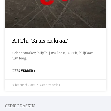
A.F.Th., ‘Kruis en kraai’
Schoenmaker, blijf bij uw leest; A.F.Th, blijf aan
uw toog.
LEES VERDER »
9 februari 2009
Geen reacties
CEDRIC RASKIN