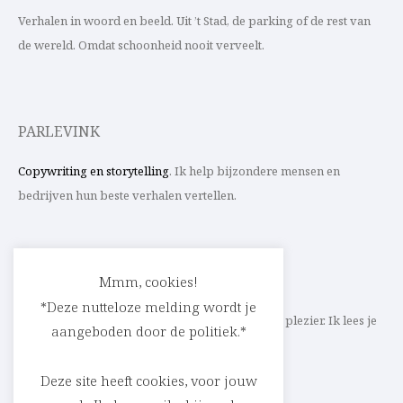
Verhalen in woord en beeld. Uit ’t Stad, de parking of de rest van
de wereld. Omdat schoonheid nooit verveelt.
PARLEVINK
Copywriting en storytelling
. Ik help bijzondere mensen en
bedrijven hun beste verhalen vertellen.
CONTACT
Mmm, cookies!
*Deze nutteloze melding wordt je
Schrijf ik straks mee aan jouw verhaal? Met veel plezier. Ik lees je
aangeboden door de politiek.*
heel graag op
cedric@parlevink.be
.
Deze site heeft cookies, voor jouw