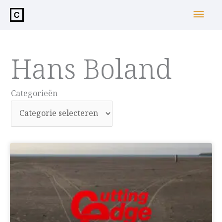
de
Hoo
inhoud
Hans Boland
Categorieën
Categorieën