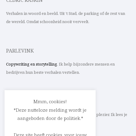
CEDRIC RASKIN
Verhalen in woord en beeld. Uit ’t Stad, de parking of de rest van
de wereld. Omdat schoonheid nooit verveelt.
PARLEVINK
Copywriting en storytelling
. Ik help bijzondere mensen en
bedrijven hun beste verhalen vertellen.
CONTACT
Mmm, cookies!
*Deze nutteloze melding wordt je
Schrijf ik straks mee aan jouw verhaal? Met veel plezier. Ik lees je
aangeboden door de politiek.*
heel graag op
cedric@parlevink.be
.
Deze site heeft cookies, voor jouw