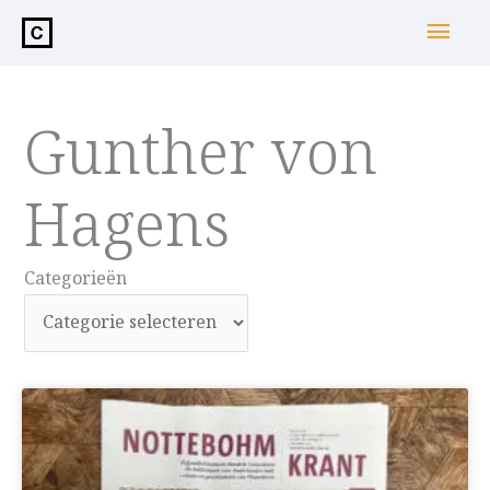
de
Hoo
inhoud
Gunther von
Hagens
Categorieën
Categorieën