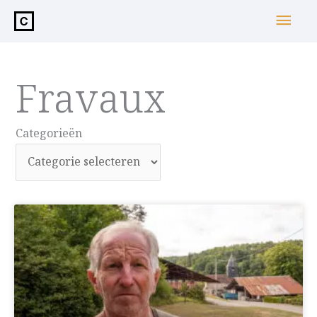
de
Hoo
inhoud
Fravaux
Categorieën
Categorieën