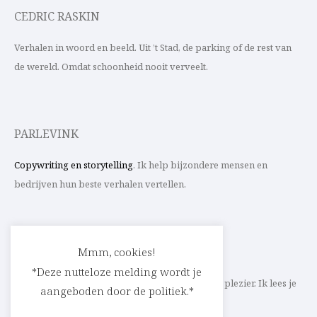
CEDRIC RASKIN
Verhalen in woord en beeld. Uit ’t Stad, de parking of de rest van
de wereld. Omdat schoonheid nooit verveelt.
PARLEVINK
Copywriting en storytelling
. Ik help bijzondere mensen en
bedrijven hun beste verhalen vertellen.
CONTACT
Mmm, cookies!
*Deze nutteloze melding wordt je
Schrijf ik straks mee aan jouw verhaal? Met veel plezier. Ik lees je
aangeboden door de politiek.*
heel graag op
cedric@parlevink.be
.