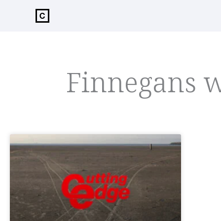
de
inhoud
Finnegans 