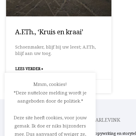
A.F.Th., ‘Kruis en kraai’
Schoenmaker, blijf bij uw leest; A.F.Th,
blijf aan uw toog.
LEES VERDER »
Mmm, cookies!
9 februari 2009
Geen reacties
*Deze nutteloze melding wordt je
aangeboden door de politiek.*
Deze site heeft cookies, voor jouw
CEDRIC RASKIN
PARLEVINK
gemak. Ik doe er niks bijzonders
Verhalen in woord en beeld. Uit ’t Stad,
Copywriting en storyte
mee. Dus aanvaard of weiger ze,