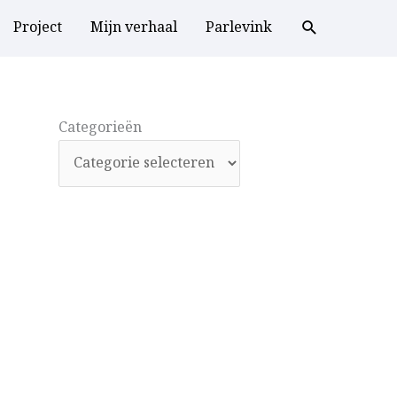
Project
Mijn verhaal
Parlevink
Categorieën
Categorieën