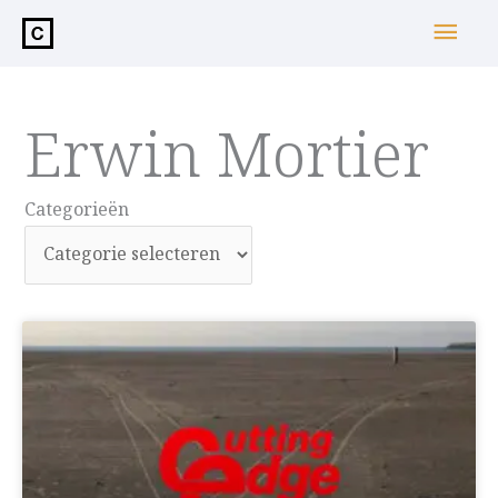
de
Hoo
inhoud
Erwin Mortier
Categorieën
Categorieën