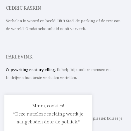
CEDRIC RASKIN
Verhalen in woord en beeld. Uit ’t Stad, de parking of de rest van
de wereld. Omdat schoonheid nooit verveelt.
PARLEVINK
Copywriting en storytelling
. Ik help bijzondere mensen en
bedrijven hun beste verhalen vertellen.
CONTACT
Mmm, cookies!
*Deze nutteloze melding wordt je
Schrijf ik straks mee aan jouw verhaal? Met veel plezier. Ik lees je
aangeboden door de politiek.*
heel graag op
cedric@parlevink.be
.