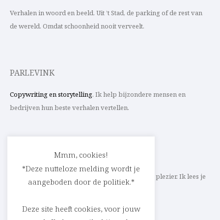
Verhalen in woord en beeld. Uit ’t Stad, de parking of de rest van
de wereld. Omdat schoonheid nooit verveelt.
PARLEVINK
Copywriting en storytelling
. Ik help bijzondere mensen en
bedrijven hun beste verhalen vertellen.
CONTACT
Mmm, cookies!
*Deze nutteloze melding wordt je
Schrijf ik straks mee aan jouw verhaal? Met veel plezier. Ik lees je
aangeboden door de politiek.*
heel graag op
cedric@parlevink.be
.
Deze site heeft cookies, voor jouw