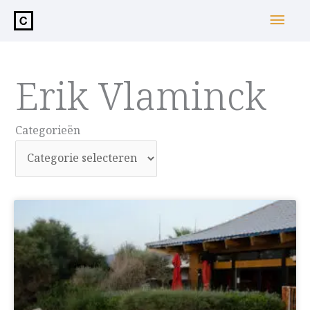
de
Hoo
inhoud
Erik Vlaminck
Categorieën
Categorieën