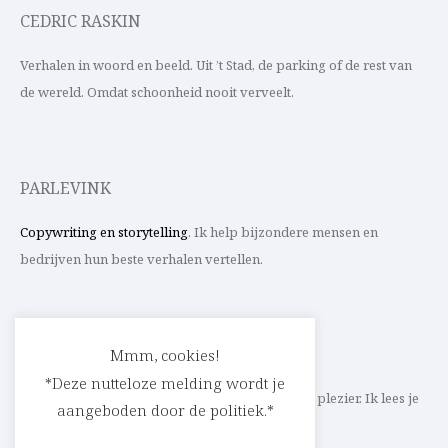
CEDRIC RASKIN
Verhalen in woord en beeld. Uit ’t Stad, de parking of de rest van
de wereld. Omdat schoonheid nooit verveelt.
PARLEVINK
Copywriting en storytelling
. Ik help bijzondere mensen en
bedrijven hun beste verhalen vertellen.
CONTACT
Mmm, cookies!
*Deze nutteloze melding wordt je
Schrijf ik straks mee aan jouw verhaal? Met veel plezier. Ik lees je
aangeboden door de politiek.*
heel graag op
cedric@parlevink.be
.