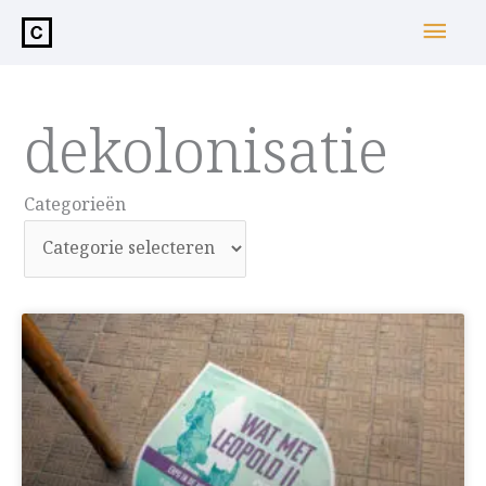
de
Hoo
inhoud
dekolonisatie
Categorieën
Categorieën