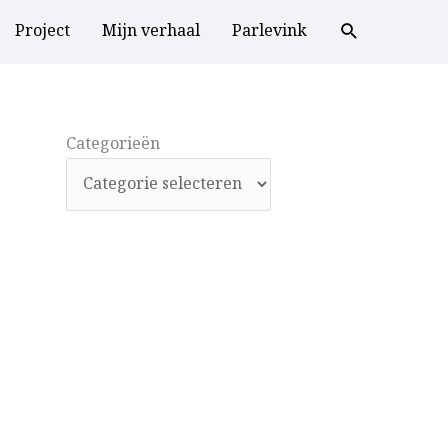
Project
Mijn verhaal
Parlevink
Categorieën
Categorieën