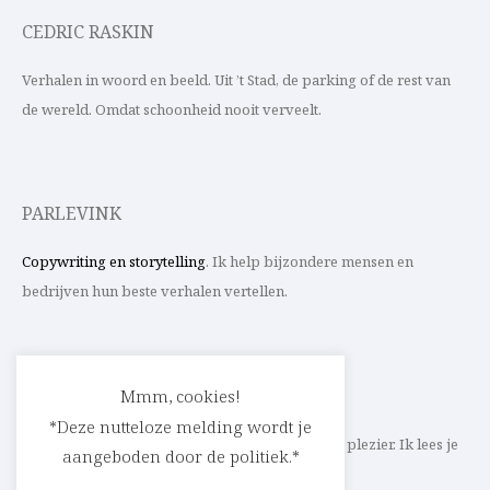
CEDRIC RASKIN
Verhalen in woord en beeld. Uit ’t Stad, de parking of de rest van
de wereld. Omdat schoonheid nooit verveelt.
PARLEVINK
Copywriting en storytelling
. Ik help bijzondere mensen en
bedrijven hun beste verhalen vertellen.
CONTACT
Mmm, cookies!
*Deze nutteloze melding wordt je
Schrijf ik straks mee aan jouw verhaal? Met veel plezier. Ik lees je
aangeboden door de politiek.*
heel graag op
cedric@parlevink.be
.