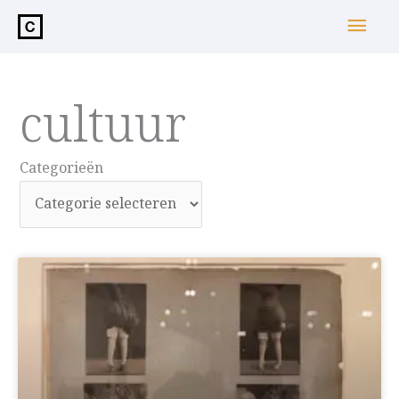
de
Hoo
inhoud
cultuur
Categorieën
Categorieën