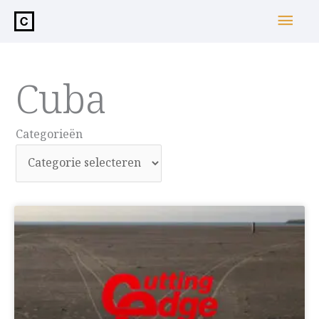
de
Hoo
inhoud
Cuba
Categorieën
Categorieën