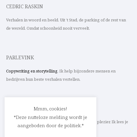
CEDRIC RASKIN
Verhalen in woord en beeld. Uit ’t Stad, de parking of de rest van
de wereld. Omdat schoonheid nooit verveelt.
PARLEVINK
Copywriting en storytelling
. Ik help bijzondere mensen en
bedrijven hun beste verhalen vertellen.
CONTACT
Mmm, cookies!
*Deze nutteloze melding wordt je
Schrijf ik straks mee aan jouw verhaal? Met veel plezier. Ik lees je
aangeboden door de politiek.*
heel graag op
cedric@parlevink.be
.