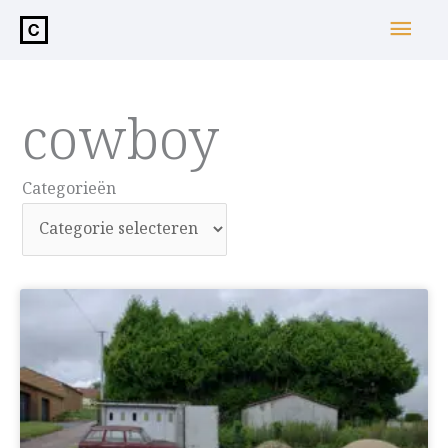
de
Hoo
inhoud
cowboy
Categorieën
Categorieën