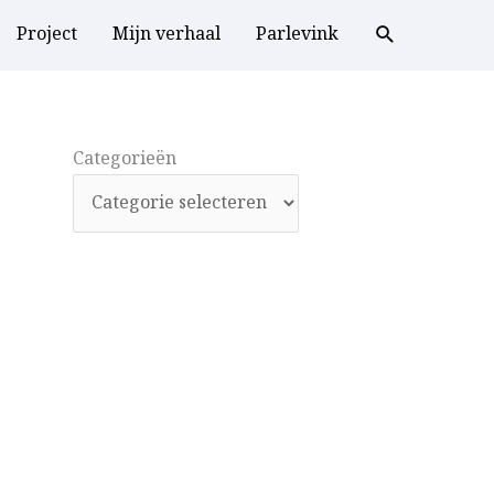
Project
Mijn verhaal
Parlevink
Categorieën
Categorieën