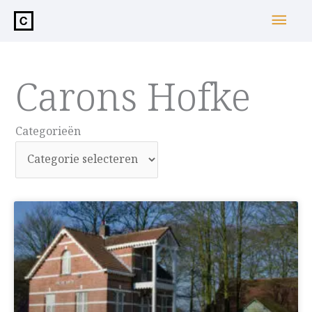
de
Hoo
inhoud
Carons Hofke
Categorieën
Categorieën