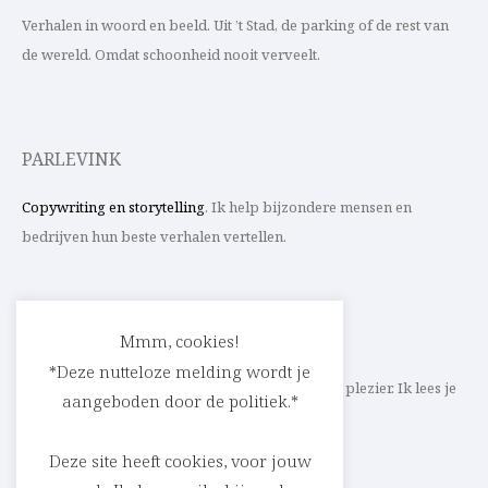
Verhalen in woord en beeld. Uit ’t Stad, de parking of de rest van
de wereld. Omdat schoonheid nooit verveelt.
PARLEVINK
Copywriting en storytelling
. Ik help bijzondere mensen en
bedrijven hun beste verhalen vertellen.
CONTACT
Mmm, cookies!
*Deze nutteloze melding wordt je
Schrijf ik straks mee aan jouw verhaal? Met veel plezier. Ik lees je
aangeboden door de politiek.*
heel graag op
cedric@parlevink.be
.
Deze site heeft cookies, voor jouw