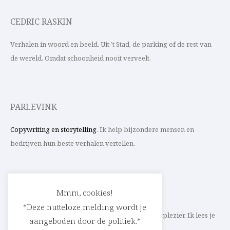
CEDRIC RASKIN
Verhalen in woord en beeld. Uit ’t Stad, de parking of de rest van
de wereld. Omdat schoonheid nooit verveelt.
PARLEVINK
Copywriting en storytelling
. Ik help bijzondere mensen en
bedrijven hun beste verhalen vertellen.
CONTACT
Mmm, cookies!
*Deze nutteloze melding wordt je
Schrijf ik straks mee aan jouw verhaal? Met veel plezier. Ik lees je
aangeboden door de politiek.*
heel graag op
cedric@parlevink.be
.