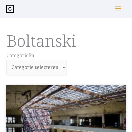
de
Hoo
inhoud
Boltanski
Categorieën
Categorieën