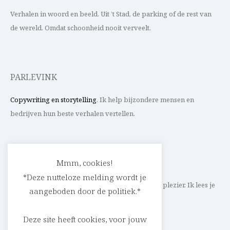
Verhalen in woord en beeld. Uit ’t Stad, de parking of de rest van
de wereld. Omdat schoonheid nooit verveelt.
PARLEVINK
Copywriting en storytelling
. Ik help bijzondere mensen en
bedrijven hun beste verhalen vertellen.
CONTACT
Mmm, cookies!
*Deze nutteloze melding wordt je
Schrijf ik straks mee aan jouw verhaal? Met veel plezier. Ik lees je
aangeboden door de politiek.*
heel graag op
cedric@parlevink.be
.
Deze site heeft cookies, voor jouw