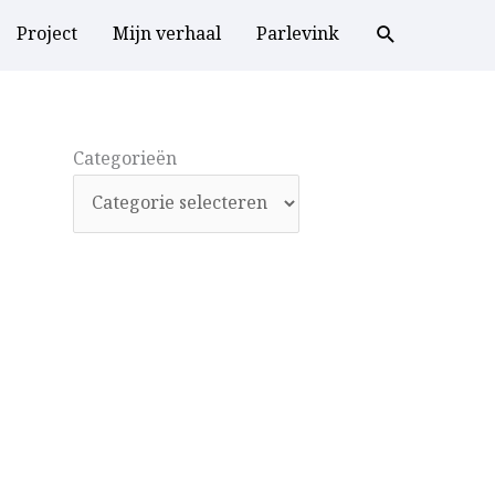
Project
Mijn verhaal
Parlevink
Categorieën
Categorieën