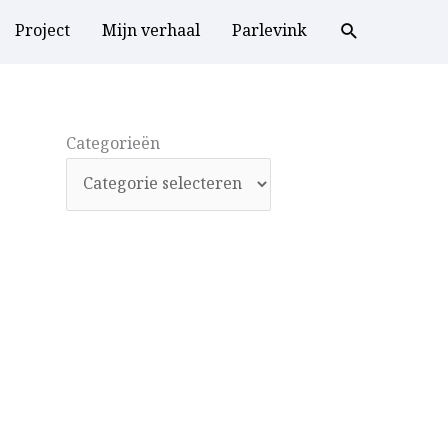
Project
Mijn verhaal
Parlevink
Categorieën
Categorieën