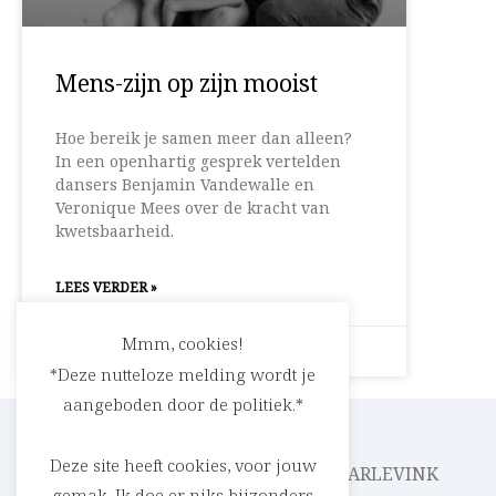
Mens-zijn op zijn mooist
Hoe bereik je samen meer dan alleen?
In een openhartig gesprek vertelden
dansers Benjamin Vandewalle en
Veronique Mees over de kracht van
kwetsbaarheid.
LEES VERDER »
Mmm, cookies!
21 maart 2026
Geen reacties
*Deze nutteloze melding wordt je
aangeboden door de politiek.*
Deze site heeft cookies, voor jouw
CEDRIC RASKIN
PARLEVINK