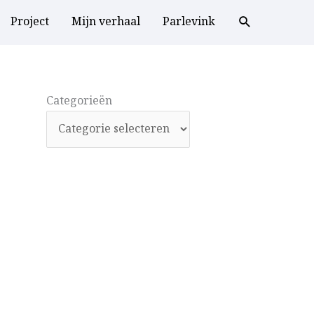
Project
Mijn verhaal
Parlevink
Categorieën
Categorieën