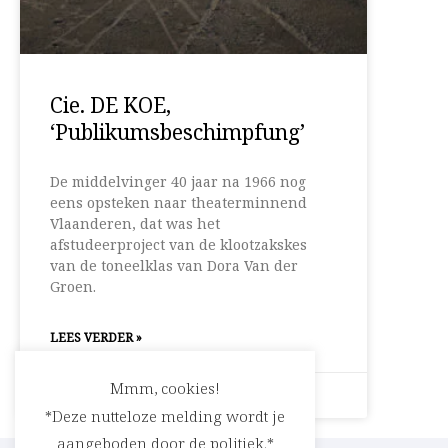
Cie. DE KOE,
‘Publikumsbeschimpfung’
De middelvinger 40 jaar na 1966 nog
eens opsteken naar theaterminnend
Vlaanderen, dat was het
afstudeerproject van de klootzakskes
van de toneelklas van Dora Van der
Groen.
LEES VERDER »
Mmm, cookies!
23 december 2007
Geen reacties
*Deze nutteloze melding wordt je
aangeboden door de politiek.*