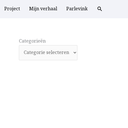
Project
Mijn verhaal
Parlevink
Categorieën
Categorieën