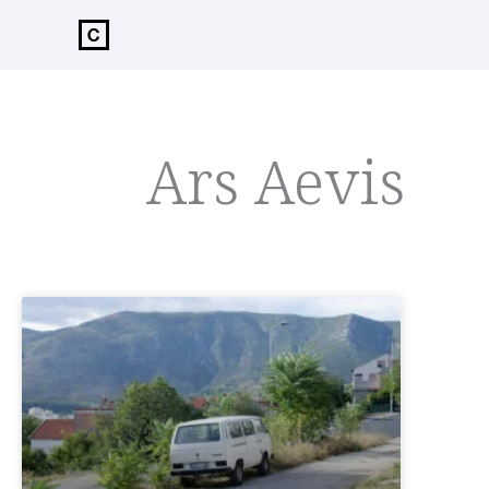
de
inhoud
Ars Aevis