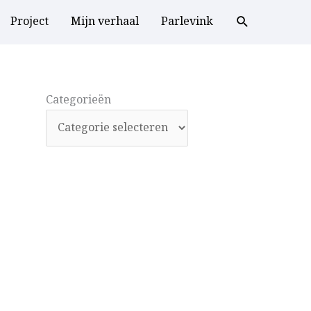
Project
Mijn verhaal
Parlevink
Categorieën
Categorieën