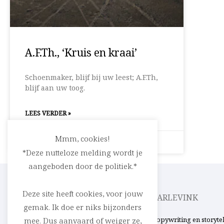
A.F.Th., ‘Kruis en kraai’
Schoenmaker, blijf bij uw leest; A.F.Th,
blijf aan uw toog.
LEES VERDER »
Mmm, cookies!
9 februari 2009
Geen reacties
*Deze nutteloze melding wordt je
aangeboden door de politiek.*
Deze site heeft cookies, voor jouw
CEDRIC RASKIN
PARLEVINK
gemak. Ik doe er niks bijzonders
Verhalen in woord en beeld. Uit ’t Stad,
Copywriting en storyte
mee. Dus aanvaard of weiger ze,