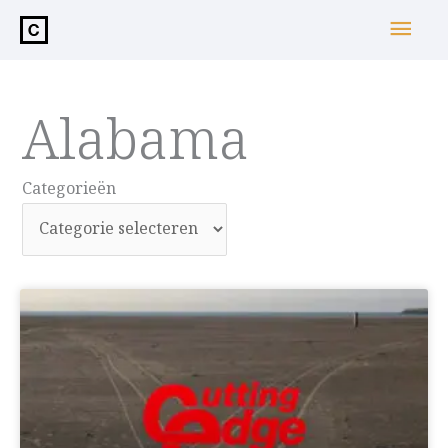
de
Hoo
inhoud
Alabama
Categorieën
Categorieën