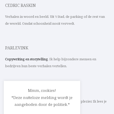
CEDRIC RASKIN
Verhalen in woord en beeld. Uit ’t Stad, de parking of de rest van
de wereld. Omdat schoonheid nooit verveelt.
PARLEVINK
Copywriting en storytelling
. Ik help bijzondere mensen en
bedrijven hun beste verhalen vertellen.
CONTACT
Mmm, cookies!
*Deze nutteloze melding wordt je
Schrijf ik straks mee aan jouw verhaal? Met veel plezier. Ik lees je
aangeboden door de politiek.*
heel graag op
cedric@parlevink.be
.