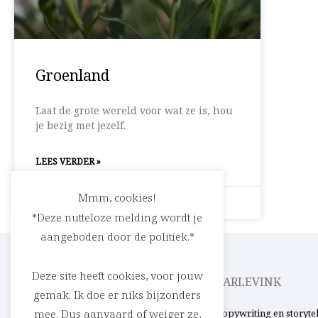
Groenland
Laat de grote wereld voor wat ze is, hou
je bezig met jezelf.
LEES VERDER »
Mmm, cookies!
5 augustus 2025
Geen reacties
*Deze nutteloze melding wordt je
aangeboden door de politiek.*
Deze site heeft cookies, voor jouw
CEDRIC RASKIN
PARLEVINK
gemak. Ik doe er niks bijzonders
Verhalen in woord en beeld. Uit ’t Stad,
Copywriting en storyte
mee. Dus aanvaard of weiger ze,