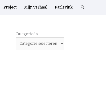
Project
Mijn verhaal
Parlevink
Categorieën
Categorieën