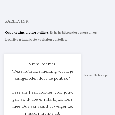
PARLEVINK
Copywriting en storytelling
. Ik help bijzondere mensen en
bedrijven hun beste verhalen vertellen.
CONTACT
Mmm, cookies!
*Deze nutteloze melding wordt je
Schrijf ik straks mee aan jouw verhaal? Met veel plezier. Ik lees je
aangeboden door de politiek.*
heel graag op
cedric@parlevink.be
.
Deze site heeft cookies, voor jouw
gemak. Ik doe er niks bijzonders
mee. Dus aanvaard of weiger ze,
SOCIAL
maakt mij niks uit.